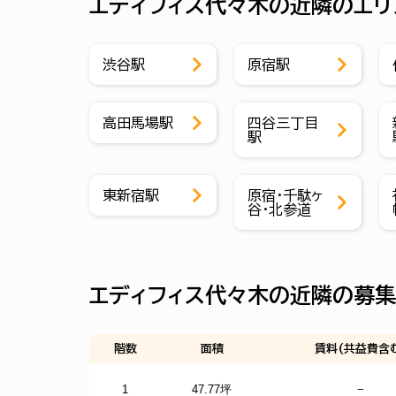
エディフィス代々木の近隣のエリ
渋谷駅
原宿駅
高田馬場駅
四谷三丁目
駅
東新宿駅
原宿・千駄ヶ
谷・北参道
エディフィス代々木の近隣の募
階数
面積
賃料(共益費含
1
47.77坪
−