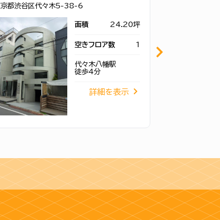
京都渋谷区代々木5-38-6
東京都渋谷区代々
面積
24.20坪
空きフロア数
1
代々木八幡駅
徒歩4分
詳細を表示