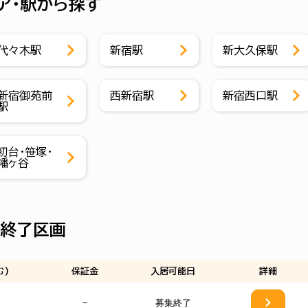
ア・駅から探す
代々木駅
新宿駅
新大久保駅
新宿御苑前
西新宿駅
新宿西口駅
駅
初台・笹塚・
幡ヶ谷
集終了区画
む)
保証金
入居可能日
詳細
−
募集終了