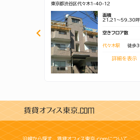
東京都渋谷区代々木1-40-12
面積
21.21～59.30坪
空きフロア数
代々木駅
徒歩3
詳細を表示
沿線から探す
賃貸オフィス東京.comについて