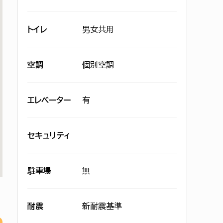
トイレ
男女共用
空調
個別空調
エレベーター
有
セキュリティ
駐車場
無
耐震
新耐震基準