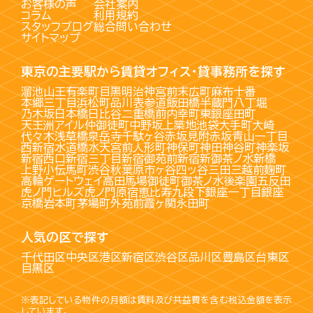
お客様の声
会社案内
コラム
利用規約
スタッフブログ
総合問い合わせ
サイトマップ
東京の主要駅から賃貸オフィス・貸事務所を探す
溜池山王
有楽町
目黒
明治神宮前
末広町
麻布十番
本郷三丁目
浜松町
品川
表参道
飯田橋
半蔵門
八丁堀
乃木坂
日本橋
日比谷
二重橋前
内幸町
東銀座
田町
天王洲アイル
仲御徒町
中野坂上
築地
池袋
大手町
大崎
代々木
浅草橋
泉岳寺
千駄ヶ谷
赤坂見附
赤坂
青山一丁目
西新宿
水道橋
水天宮前
人形町
神保町
神田
神谷町
神楽坂
新宿西口
新宿三丁目
新宿御苑前
新宿
新御茶ノ水
新橋
上野
小伝馬町
渋谷
秋葉原
市ヶ谷
四ッ谷
三田
三越前
麹町
高輪ゲートウェイ
高田馬場
御徒町
御茶ノ水
後楽園
五反田
虎ノ門ヒルズ
虎ノ門
原宿
恵比寿
九段下
銀座一丁目
銀座
京橋
岩本町
茅場町
外苑前
霞ヶ関
永田町
人気の区で探す
千代田区
中央区
港区
新宿区
渋谷区
品川区
豊島区
台東区
目黒区
※表記している物件の月額は賃料及び共益費を含む税込金額を表示
しています。